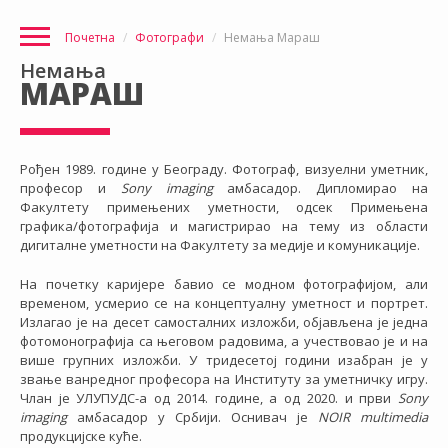
Почетна
Фотографи
Немања Мараш
Немања
МАРАШ
Рођен 1989. године у Београду. Фотограф, визуелни уметник,
професор и
Sony imaging
амбасадор. Дипломирао на
Факултету примењених уметности, одсек Примењена
графика/фотографија и магистрирао на тему из области
дигиталне уметности на Факултету за медије и комуникације.
На почетку каријере бавио се модном фотографијом, али
временом, усмерио се на концептуалну уметност и портрет.
Излагао је на десет самосталних изложби, објављена је једна
фотомонографија са његовом радовима, а учествовао је и на
више групних изложби. У тридесетој години изабран је у
звање ванредног професора на Институту за уметничку игру.
Члан је УЛУПУДС-a од 2014. године, а од 2020. и први
Sony
imaging
амбасадор у Србији. Оснивач је
NOIR multimedia
продукцијске куће.