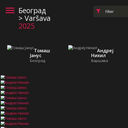
Београд
Filter
> Varšava
2025
Томаш
Андреј
Јанус
Нихил
Београд
Варшава