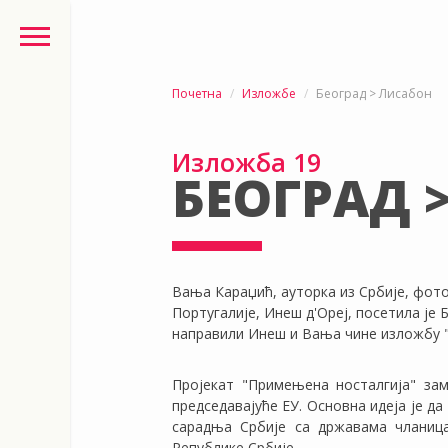
Почетна
Изложбе
Београд > Лисабон
Изложба 19
БЕОГРАД 
Вања Караџић, ауторка из Србије, фотог
Португалије, Инеш д'Ореј, посетила је
направили Инеш и Вања чине изложбу 
Пројекат "Примењена носталгија" зам
председавајуће ЕУ. Основна идеја је д
сарадња Србије са државама чланица
Републике Србије.