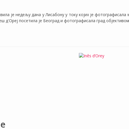
ила је недељу дана у Лисабону у току којих је фотографисала ме
неш д'Ореј посетила је Београд и фотографисала град објективо
бе