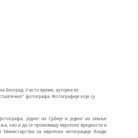
на Београд. У исто време, ауторка из
сталгичног“ фотографа. Фотографије које су
отографа, једног из Србије и једног из земље
маља, као и да се промовишу европске вредности и
и Министарства за европске интеграције Владе