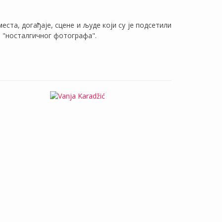
ста, догађаје, сцене и људе који су је подсетили
м "носталгичног фотографа".