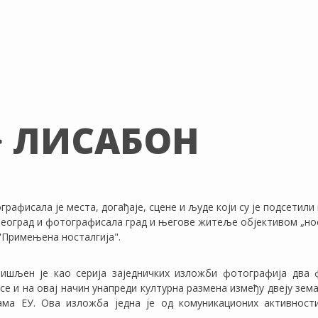
> ЛИСАБОН
рафисала је места, догађаје, сцене и људе који су је подсетили 
 Београд и фотографисала град и његове житеље објективом „но
"Примењена носталгија".
ишљен је као серија заједничких изложби фотографија два ф
а се и на овај начин унапреди културна размена између двеју зе
ма ЕУ. Ова изложба једна је од комуникационих активност