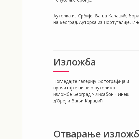
Ауторка из Србије, Вања Караџић, борав
на Београд. Ауторка из Португалије, И
Изложба
Погледајте галерију фотографија и
прочитајте више о ауторима
изложбе Београд > Лисабон - Инеш
д'Ореј и Вањи Караџић
Отварање излож