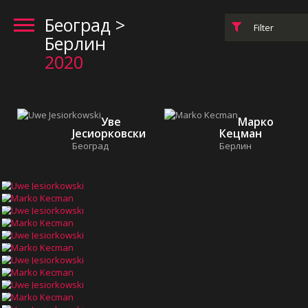
Београд >
Filter
Берлин
2020
Уве
Марко
Јесиорковски
Кецман
Београд
Берлин