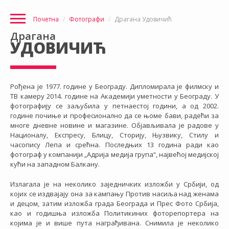
Почетна
Фотографи
Драгана Удовичић
Драгана
УДОВИЧИЋ
Рођена је 1977. године у Београду. Дипломирала је филмску и
ТВ камеру 2014. године на Академији уметности у Београду. У
фотографију се заљубила у петнаестој години, а од 2002.
године почиње и професионално да се њоме бави, радећи за
многе дневне новине и магазине. Објављивала је радове у
Националу, Експресу, Блицу, Сторију, Њузвику, Стилу и
часопису Лепа и срећна. Последњих 13 година ради као
фотограф у компанији „Адрија медија група“, највећој медијској
кући на западном Балкану.
Излагала је на неколико заједничких изложби у Србији, од
којих се издвајају она за кампању Против насиља над женама
и децом, затим изложба града Београда и Прес Фото Србија,
као и годишња изложба Политикиних фоторепортера на
којима је и више пута награђивана. Снимила је неколико