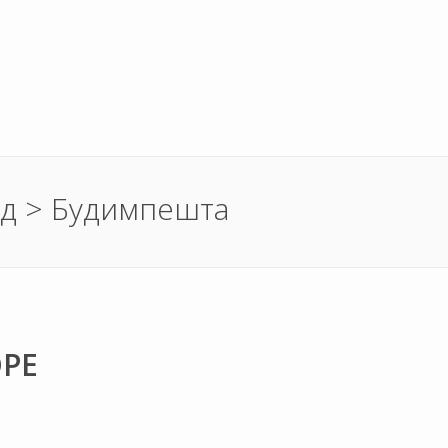
д > Будимпешта
ОРЕ