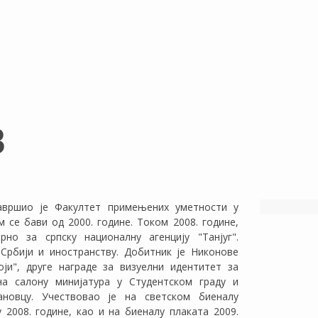
В
Завршио је Факултет примењених уметности у
 се бави од 2000. године. Током 2008. године,
но за cрпску националну агенцију "Танјуг".
Србији и иностранству. Добитник је Никонове
ји", другe наградe за визуелни идентитет за
 на салону минијатура у Студентском граду и
новцу. Учествовао је на светском биеналу
2008. године, као и на биеналу плаката 2009.