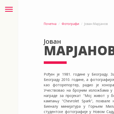
Почетна
Фотографи
Јован Марјанов
Јован
МАРЈАНО
Рођен је 1981. године у Београду. 
Београду 2010. године, а фотографијом
као фоторепортер, радио је хонорар
Учествовао на бројним изложбама у 
награде за пројекат "Мој живот у бо
кампању "Chevrolet Spark", похвале
Биеналу минијатура у Горњем Мила
студентске фотографије у Новом Саду 