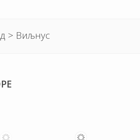
д > Виљнус
ОРЕ