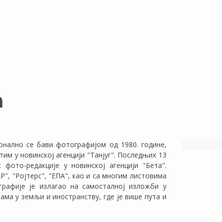
Ћ
онално се бави фотографијом од 1980. године,
тим у новинској агенцији "Танјуг". Последњих 13
фото-редакције у новинској агенцији "Бета".
P", "Ројтерс", "EПA", као и са многим листовима
графије је излагао на самосталној изложби у
ма у земљи и иностранству, где је више пута и