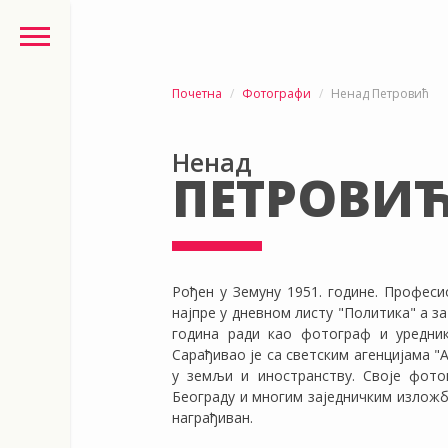
Почетна
Фотографи
Ненад Петровић
Ненад
ПЕТРОВИ
Рођен у Земуну 1951. године. Професи
најпре у дневном листу "Политика" а за
година ради као фотограф и уредник 
Сарађивао је са светским агенцијама "A
у земљи и иностранству. Своје фото
Београду и многим заједничким изложба
награђиван.