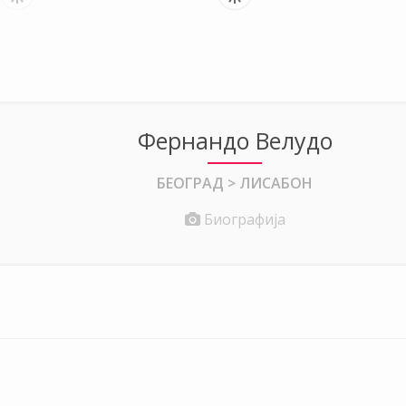
Фернандо Велудо
БЕОГРАД > ЛИСАБОН
Биографија