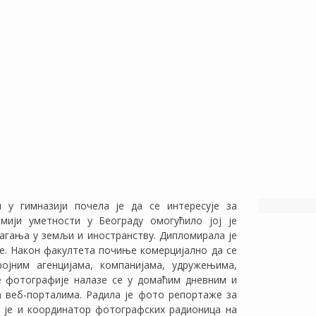
ш у гимназији почела је да се интересује за
мији уметности у Београду омогућило јој је
агања у земљи и иностранству. Дипломирала је
не. Након факултета почиње комерцијално да се
ојним агенцијама, компанијама, удружењима,
е фотографије налазе се у домаћим дневним и
 веб-порталима. Радила је фото репортаже за
а је и координатор фотографских радионица на