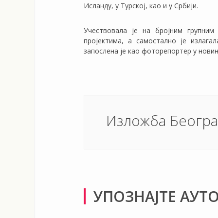
Исланду, у Турској, као и у Србији.
Учествовала је на бројним групни
пројектима, а самостално је излагал
запослена је као фоторепортер у новинс
Изложба Београ
УПОЗНАЈТЕ АУТ