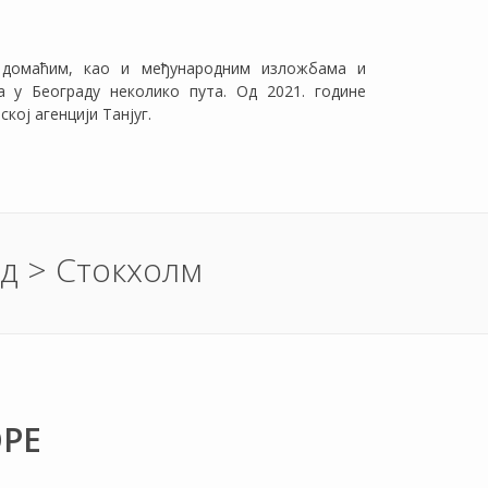
м домаћим, као и међународним изложбама и
а у Београду неколико пута. Од 2021. године
кој агенцији Танјуг.
д > Стокхолм
ОРЕ