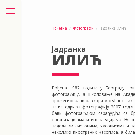
Почетна
Фотографи
Јадранка Илић
Јадранка
ИЛИЋ
Рођена 1982. године у Београду. Јо
фотографију, а школовање на Акаде
професионални развој и могућност изл
на катедри за фотографију 2007. годи
бави фотографијом сарађујући са бр
организацијама и институцијама. Њен
недељним листовима, часописима и на
неколико иностраних часописа, а бил